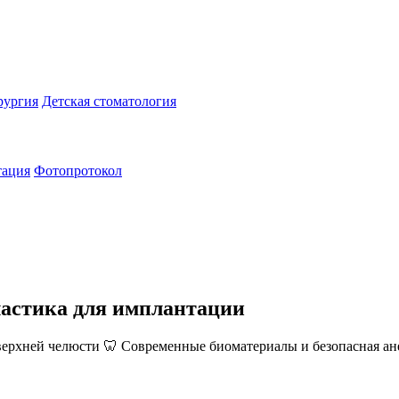
рургия
Детская стоматология
тация
Фотопротокол
ластика для имплантации
ерхней челюсти 🦷 Современные биоматериалы и безопасная ан