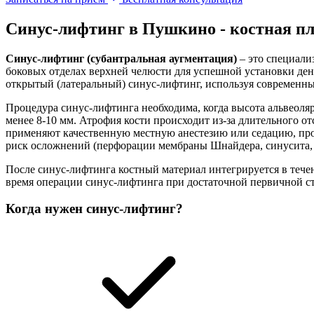
Синус-лифтинг в Пушкино - костная п
Синус-лифтинг (субантральная аугментация)
– это специали
боковых отделах верхней челюсти для успешной установки де
открытый (латеральный) синус-лифтинг, используя современные
Процедура синус-лифтинга необходима, когда высота альвеоля
менее 8-10 мм. Атрофия кости происходит из-за длительного 
применяют качественную местную анестезию или седацию, пр
риск осложнений (перфорации мембраны Шнайдера, синусита,
После синус-лифтинга костный материал интегрируется в тече
время операции синус-лифтинга при достаточной первичной с
Когда нужен синус-лифтинг?