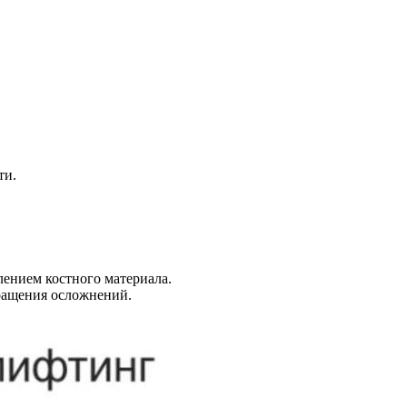
ти.
лением костного материала.
ращения осложнений.