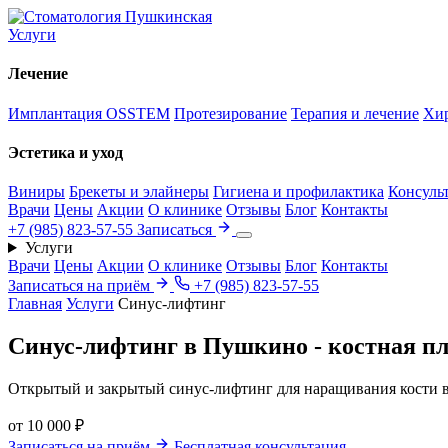
Услуги
Лечение
Имплантация OSSTEM
Протезирование
Терапия и лечение
Хи
Эстетика и уход
Виниры
Брекеты и элайнеры
Гигиена и профилактика
Консуль
Врачи
Цены
Акции
О клинике
Отзывы
Блог
Контакты
+7 (985) 823-57-55
Записаться
Услуги
Врачи
Цены
Акции
О клинике
Отзывы
Блог
Контакты
Записаться на приём
+7 (985) 823-57-55
Главная
Услуги
Синус-лифтинг
Синус-лифтинг в Пушкино - костная п
Открытый и закрытый синус-лифтинг для наращивания кости в
от 10 000 ₽
Записаться на приём
Бесплатная консультация