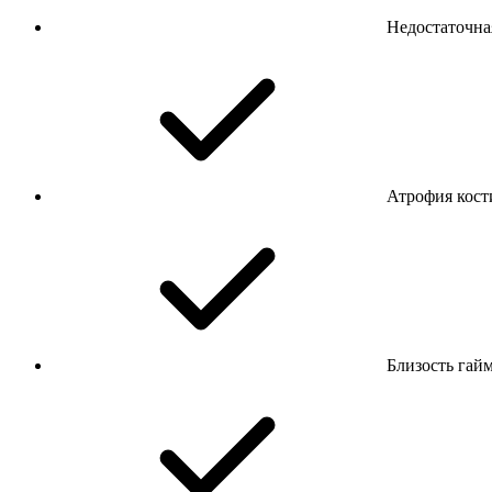
Недостаточна
Атрофия кости
Близость гай