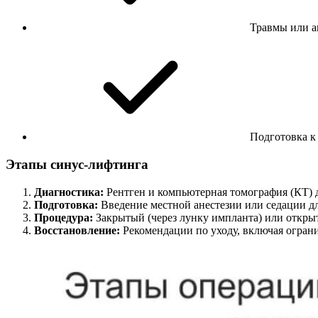
Травмы или а
Подготовка к
Этапы синус-лифтинга
Диагностика:
Рентген и компьютерная томография (КТ) 
Подготовка:
Введение местной анестезии или седации д
Процедура:
Закрытый (через лунку импланта) или открыт
Восстановление:
Рекомендации по уходу, включая огран