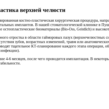
ластика верхней челюсти
зированная костно-пластическая хирургическая процедура, напр
нтальных имплантов. В нашей стоматологической клинике в Пуш
 остеопластические биоматериалы (Bio-Oss, Geistlich) и высок
рного отростка в области гайморовых пазух (верхнечелюстных 
отсутствия зубов, возрастных изменений, травм или анатомичес
оводят тщательное КТ-планирование каждого этапа операции, 
 инфекции).
ние 4-6 месяцев, после чего проводится имплантация. В некото
табильности.